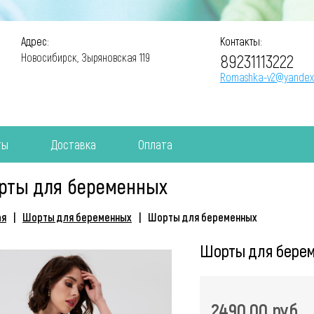
Адрес:
Контакты:
89231113222
Новосибирск, Зыряновская 119
Romashka-v2@yandex
ты
Доставка
Оплата
рты для беременных
ая
Шорты для беременных
Шорты для беременных
Шорты для бере
2490.00 руб.