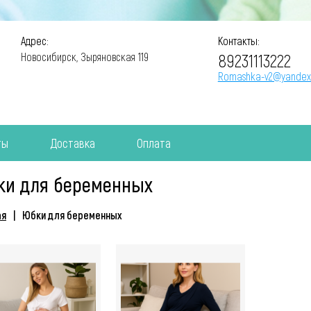
Адрес:
Контакты:
89231113222
Новосибирск, Зыряновская 119
Romashka-v2@yandex
ты
Доставка
Оплата
ки для беременных
ая
Юбки для беременных