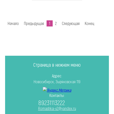
Начало
Предыдущая
1
2
Следующая
Конец
Страница в нижнем меню
Адрес:
Новосибирск, Зыряновская 119
Контакты:
89231113222
Romashka-v2@yandex.ru